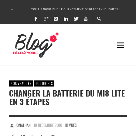
TOUT SAVOIR SUR LE CHANGEMENT D’UN ÉCRAN IPHONE 11 !
COMMENT IDENTIFIER UNE PANNE SUR IPHONE FACILEMENT ET LA RÉPARER ?
UN LASER POUR RÉPARER L’IPHONE X / CHANGER LA VITRE ARRIÈRE DE L’IPHONE
DÉCOUPEUSE DE FILMS DE PROTECTION ANTI-CASSE HYDROGEL – ROCK SPACE 
NOUVEAUTÉS
TUTORIELS
CHANGER LA BATTERIE DU MI8 LITE
EN 3 ÉTAPES
JONATHAN
18 DÉCEMBRE 2018
1K VUES