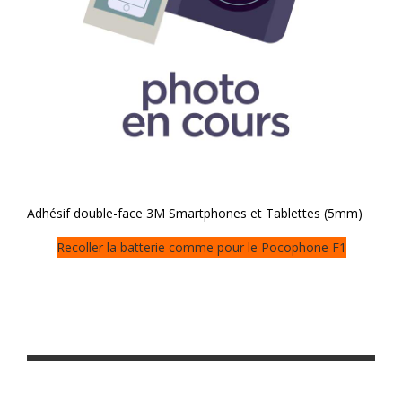
Adhésif double-face 3M Smartphones et Tablettes (5mm)
Recoller la batterie comme pour le Pocophone F1