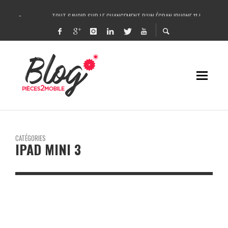
TOUT SAVOIR SUR LE CHANGEMENT D’UN ÉCRAN IPHONE 11 !
COMMENT IDENTIFIER UNE PANNE SUR IPHONE FACILEMENT ET LA RÉPARER ?
UN LASER POUR RÉPARER L’IPHONE X / CHANGER LA VITRE ARRIÈRE DE L’IPHONE
DÉCOUPEUSE DE FILMS DE PROTECTION ANTI-CASSE HYDROGEL – ROCK SPACE 
CATÉGORIES
IPAD MINI 3
REMPLACEMENT VITRE