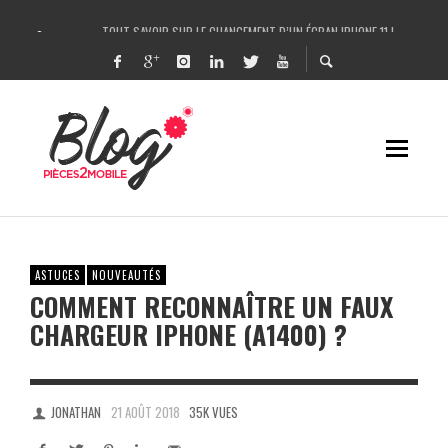
TOUT SAVOIR SUR LE CHANGEMENT D’UN ÉCRAN IPHONE 11 !
COMMENT IDENTIFIER UNE PANNE SUR IPHONE FACILEMENT ET LA RÉPARER ?
UN LASER POUR RÉPARER L’IPHONE X / CHANGER LA VITRE ARRIÈRE DE L’IPHONE
DÉCOUPEUSE DE FILMS DE PROTECTION ANTI-CASSE HYDROGEL – ROCK SPACE 
ASTUCES
NOUVEAUTÉS
COMMENT RECONNAÎTRE UN FAUX
CHARGEUR IPHONE (A1400) ?
JONATHAN
21 AOÛT 2018
35K VUES