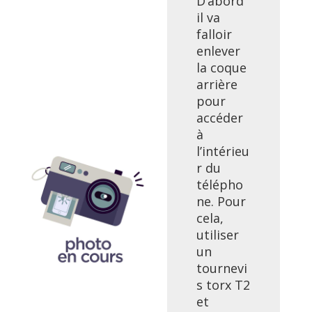
D’abord
il va
falloir
enlever
la coque
arrière
pour
accéder
à
l’intérieu
r du
télépho
ne. Pour
cela,
utiliser
un
tournevi
s torx T2
et