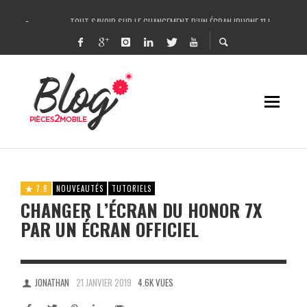
TOUT SAVOIR SUR LE CHANGEMENT D’UN ÉCRAN IPHONE 11 !
COMMENT IDENTIFIER UNE PANNE SUR IPHONE FACILEMENT ET LA RÉPARER ?
UN LASER POUR RÉPARER L’IPHONE X / CHANGER LA VITRE ARRIÈRE DE L’IPHONE
DÉCOUPEUSE DE FILMS DE PROTECTION ANTI-CASSE HYDROGEL – ROCK SPACE 
7.8
NOUVEAUTÉS
TUTORIELS
CHANGER L’ÉCRAN DU HONOR 7X
PAR UN ÉCRAN OFFICIEL
JONATHAN
21 JANVIER 2019
4.6K VUES