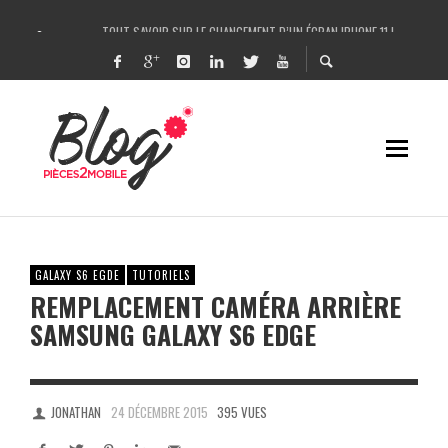
TOUT SAVOIR SUR LE CHANGEMENT D’UN ÉCRAN IPHONE 11 !
COMMENT IDENTIFIER UNE PANNE SUR IPHONE FACILEMENT ET LA RÉPARER ?
UN LASER POUR RÉPARER L’IPHONE X / CHANGER LA VITRE ARRIÈRE DE L’IPHONE
DÉCOUPEUSE DE FILMS DE PROTECTION ANTI-CASSE HYDROGEL – ROCK SPACE 
GALAXY S6 EGDE
TUTORIELS
REMPLACEMENT CAMÉRA ARRIÈRE
SAMSUNG GALAXY S6 EDGE
JONATHAN
24 DÉCEMBRE 2015
395 VUES