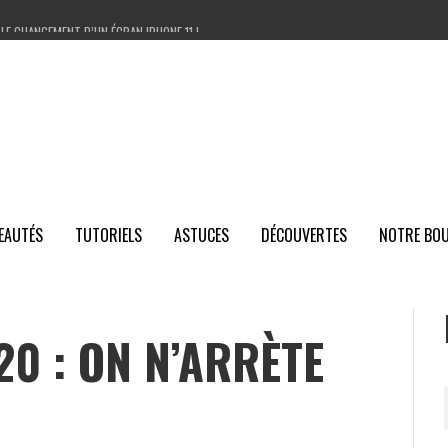
LE CHANGEMENT D’UN ÉCRAN IPHONE 11 !
ER UNE PANNE SUR IPHONE FACILEMENT ET LA RÉPARER ?
ARER L’IPHONE X / CHANGER LA VITRE ARRIÈRE DE L’IPHONE
LMS DE PROTECTION ANTI-CASSE HYDROGEL – ROCK SPACE ZC1
EAUTÉS
TUTORIELS
ASTUCES
DÉCOUVERTES
NOTRE BOU
20 : ON N’ARRÈTE