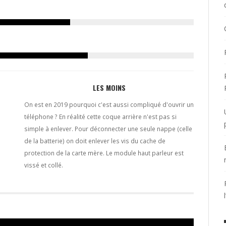
LES MOINS
On est en 2019 pourquoi c'est aussi compliqué d'ouvrir un
téléphone ? En réalité cette coque arrière n'est pas si
simple à enlever. Pour déconnecter une seule nappe (celle
de la batterie) on doit enlever les vis du cache de
protection de la carte mère. Le module haut parleur est
vissé et collé.