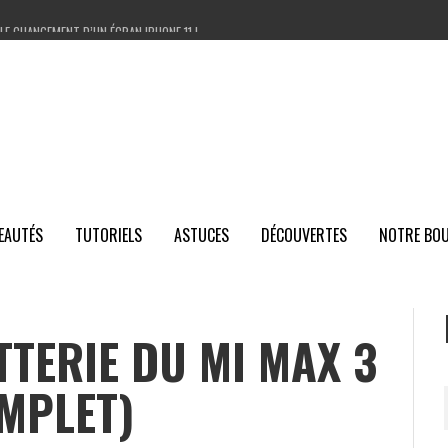
LE CHANGEMENT D’UN ÉCRAN IPHONE 11 !
ER UNE PANNE SUR IPHONE FACILEMENT ET LA RÉPARER ?
ARER L’IPHONE X / CHANGER LA VITRE ARRIÈRE DE L’IPHONE
LMS DE PROTECTION ANTI-CASSE HYDROGEL – ROCK SPACE ZC1
EAUTÉS
TUTORIELS
ASTUCES
DÉCOUVERTES
NOTRE BOU
TERIE DU MI MAX 3
MPLET)