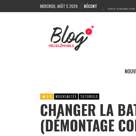
MERCREDI, AOÛT 5 2026
RÉCENT
TOUT SAVOIR SUR 
COMMENT IDENTIFI
UN LASER POUR RÉP
DÉCOUPEUSE DE FI
NOUV
6.5
NOUVEAUTÉS
TUTORIELS
CHANGER LA BAT
(DÉMONTAGE CO