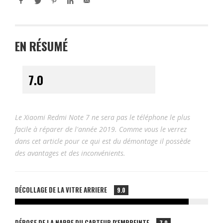
EN RÉSUMÉ
Le Xiaomi Redmi Note 7 ne sera pas le téléphone le plus
facile à réparer de l'année 2019. Comme vous le verrez
dans cet article pour ce qui est du démontage il possède
des avantages et des inconvénients.
DÉCOLLAGE DE LA VITRE ARRIERE
9.0
DÉPOSE DE LA NAPPE DU CAPTEUR D'EMPREINTE
7.0