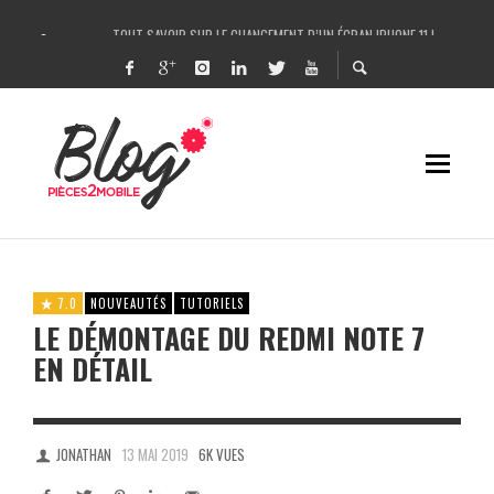
TOUT SAVOIR SUR LE CHANGEMENT D’UN ÉCRAN IPHONE 11 !
COMMENT IDENTIFIER UNE PANNE SUR IPHONE FACILEMENT ET LA RÉPARER ?
UN LASER POUR RÉPARER L’IPHONE X / CHANGER LA VITRE ARRIÈRE DE L’IPHONE
DÉCOUPEUSE DE FILMS DE PROTECTION ANTI-CASSE HYDROGEL – ROCK SPACE 
7.0
NOUVEAUTÉS
TUTORIELS
LE DÉMONTAGE DU REDMI NOTE 7
EN DÉTAIL
JONATHAN
13 MAI 2019
6K VUES